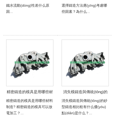
因
哪些因素？為什么
鐵水流動(dòng)性差什么原
選擇鑄造方法應(yīng)考慮哪
因...
些因素？為什么...
精密鑄造的模具是用哪些材
消失模鑄造與傳統(tǒng)的
料制造? 精密鑄造的模具可
砂型鑄造相比較有什么優
精密鑄造的模具是用哪些材料
消失模鑄造與傳統(tǒng)的砂
以放電加工？
(yōu)點(diǎn)是什么？
制造? 精密鑄造的模具可以放
型鑄造相比較有什么優(yōu)
電加工？...
點(diǎn)是什么？...