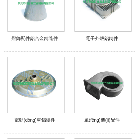
燈飾配件鋁合金鑄造件
電子外殼鋁鑄件
電動(dòng)車鋁鑄件
風(fēng)機(jī)配件