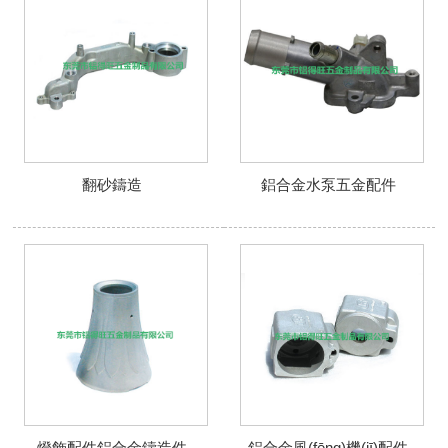
翻砂鑄造
鋁合金水泵五金配件
燈飾配件鋁合金鑄造件
鋁合金風(fēng)機(jī)配件