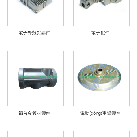
電子外殼鋁鑄件
電子配件
鋁合金管材鑄件
電動(dòng)車鋁鑄件