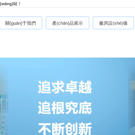
ǎng)站！
關(guān)于我們
產(chǎn)品展示
廠房設(shè)備
公司簡(jiǎn)介
機(jī)械配件
企業(yè)文化
汽車配件
電子配件
燈飾配件
水泵配件
風(fēng)機(jī)配件
管材管件