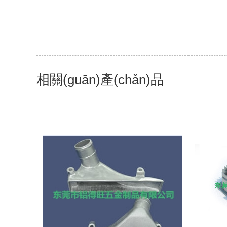
相關(guān)產(chǎn)品