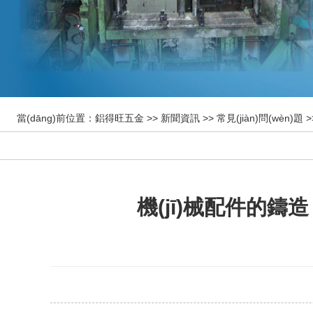
當(dāng)前位置：
鋁得旺五金
>>
新聞資訊
>>
常見(jiàn)問(wèn)題
>
機(jī)械配件的鑄造