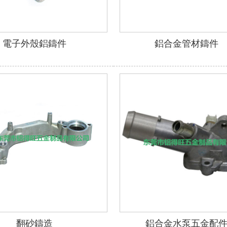
電子外殼鋁鑄件
鋁合金管材鑄件
翻砂鑄造
鋁合金水泵五金配