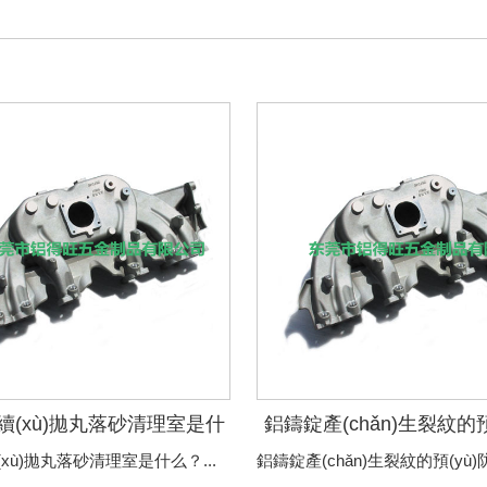
續(xù)拋丸落砂清理室是什
鋁鑄錠產(chǎn)生裂紋的預
么？
措施？
ù)拋丸落砂清理室是什么？...
鋁鑄錠產(chǎn)生裂紋的預(yù)防措施