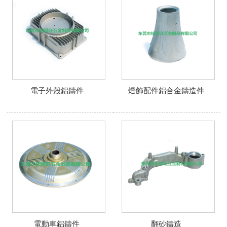
電子外殼鋁鑄件
燈飾配件鋁合金鑄造件
電動車鋁鑄件
翻砂鑄造