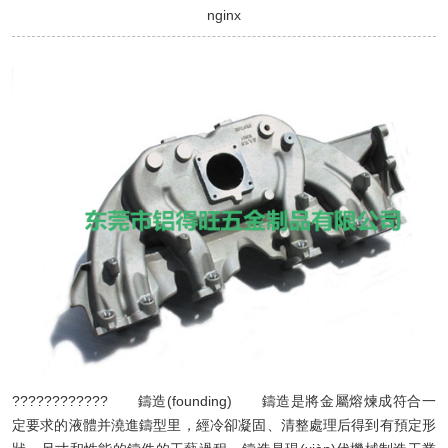
nginx
???????????? 鑄造(founding) 鑄造是將金屬熔煉成符合一
定要求的液體并澆進鑄型里，經冷卻凝固、清整處理后得到有預定形