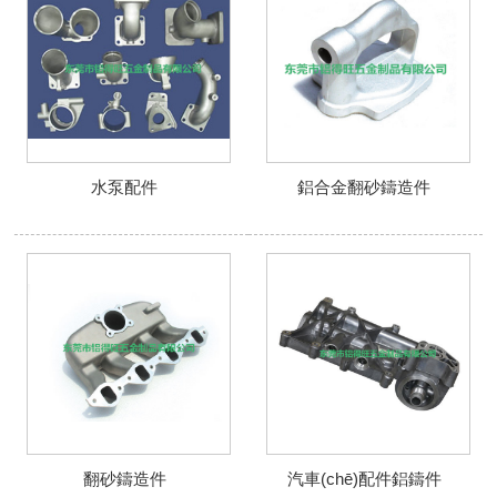
水泵配件
鋁合金翻砂鑄造件
翻砂鑄造件
汽車(chē)配件鋁鑄件