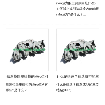
么?如何減小或消除鑄造內
(yīng)力的主要原因是什么?
(nèi)應(yīng)力?是什么？
如何減小或消除鑄造內(nèi)應
(yīng)力?是什么？...
鑄造模跟壓鑄模的區(qū)別
什么是鑄造？鑄造成型的主
有哪些?是什么？
要特點(diǎn)
鑄造模跟壓鑄模的區(qū)別有
什么是鑄造？鑄造成型的主要
哪些?是什么？...
特點(diǎn)...