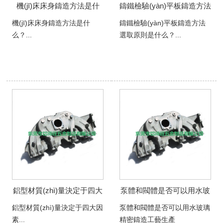
機(jī)床床身鑄造方法是什
鑄鐵檢驗(yàn)平板鑄造方法
么？
選取原則是什么？
機(jī)床床身鑄造方法是什
鑄鐵檢驗(yàn)平板鑄造方法
么？...
選取原則是什么？...
鋁型材質(zhì)量決定于四大
泵體和閥體是否可以用水玻
因素
璃精密鑄造工藝生產
鋁型材質(zhì)量決定于四大因
泵體和閥體是否可以用水玻璃
(chǎn)？
素...
精密鑄造工藝生產