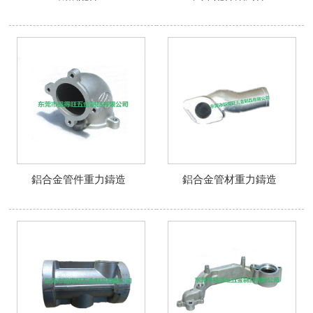
鋁合金管件重力鑄造
鋁合金管材重力鑄造