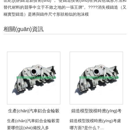
世紀(jì)的鑄造新技術(shù)”，“使鑄造技術(shù)在與其他成形方法和
替代材料的競爭中立于不敗之地的一張王牌”。????消失模鑄造（又
稱實型鑄造）是將與鑄件尺寸形狀相似的泡沫模
相關(guān)資訊
生產(chǎn)汽車鋁合金輪轂
鑄造模型脫模時應(yīng)考
需要哪些設(shè)備投入多
慮哪方面?是什么？
生產(chǎn)汽車鋁合金輪轂需
鑄造模型脫模時應(yīng)考慮
少？
要哪些設(shè)備投入多
哪方面?是什么？...