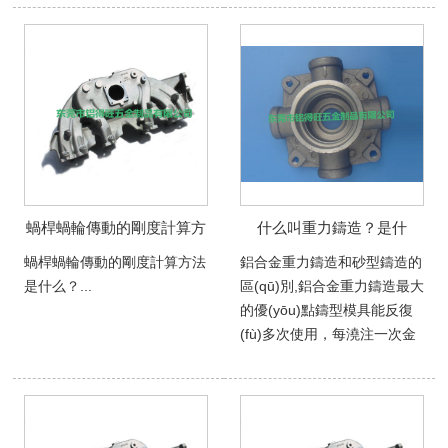
蝸桿蝸輪傳動的剛度計算方
什么叫重力鑄造？是什
法是什么？
么？
蝸桿蝸輪傳動的剛度計算方法
鋁合金重力鑄造和砂型鑄造的
是什么？...
區(qū)別,鋁合金重力鑄造最大
的優(yōu)點鑄型模具能反復
(fù)多次使用，每澆注一次金
屬液，就獲得一次鑄件，壽命
很長，生產(chǎn)效率很高而
不是每一個鑄件鑄造前先造
型...