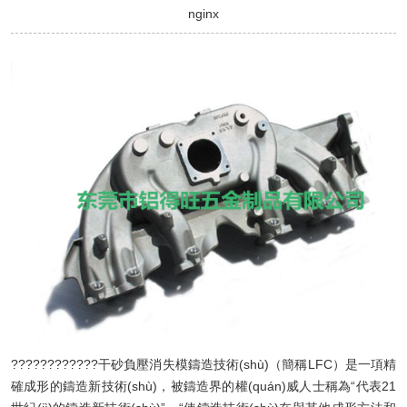
nginx
????????????干砂負壓消失模鑄造技術(shù)（簡稱LFC）是一項精
確成形的鑄造新技術(shù)，被鑄造界的權(quán)威人士稱為“代表21