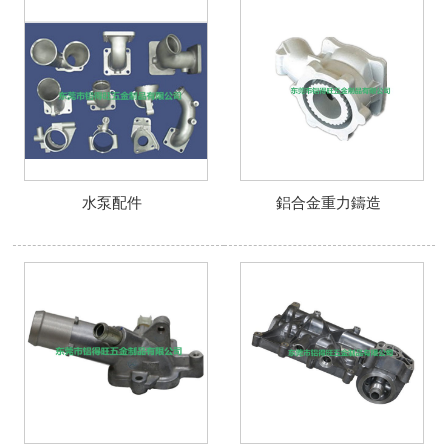
水泵配件
鋁合金重力鑄造